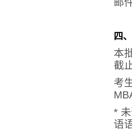
邮
四、
本
截
考
M
*
语