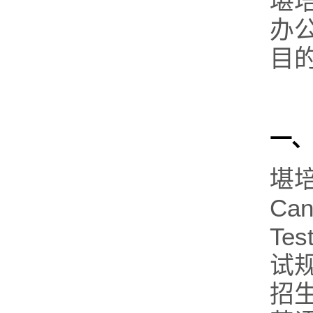
堪
办
目
一、
堪培
Can
Te
试
招