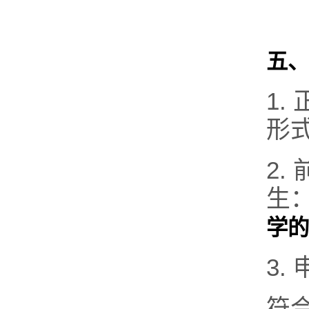
五、
1
形
2
生
学的O
3.
符