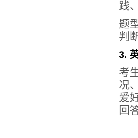
践
题型
判
3.
考
况
爱
回