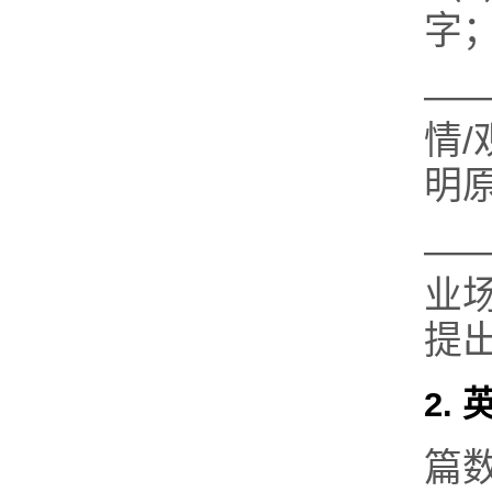
字
—
情
明
—
业
提
2.
篇