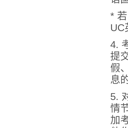
*
U
4
提
假
息
5
情
加