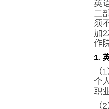
英
三
须
加2
作
1.
（
个
职
（2