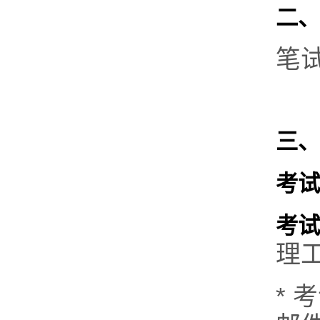
二、
笔
三、
考试
考试
理
*