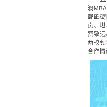
澳MB
载砥砺
贞、堪
费致远
两校领
合作情