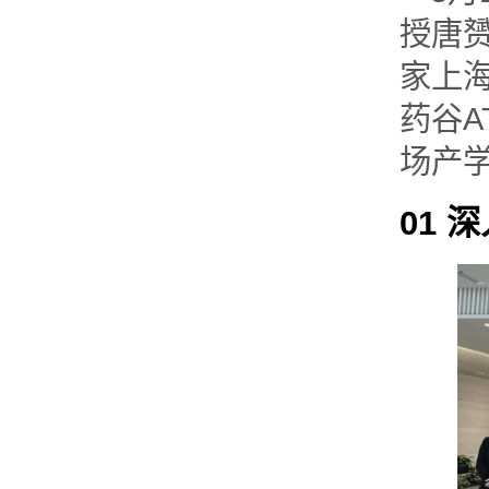
授唐
家上
药谷A
场产
01